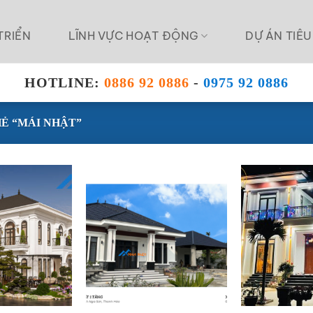
TRIỂN
LĨNH VỰC HOẠT ĐỘNG
DỰ ÁN TIÊU
HOTLINE:
0886 92 0886
-
0975 92 0886
Ẻ “MÁI NHẬT”