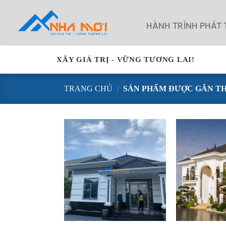
Bỏ
qua
HÀNH TRÌNH PHÁT 
nội
dung
XÂY GIÁ TRỊ - VỮNG TƯƠNG LAI!
TRANG CHỦ
/
SẢN PHẨM ĐƯỢC GẮN TH