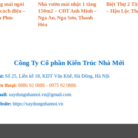
ng mái ngói
Nhà vườn mái nhật 1 tầng
Biệt Thự 2 T
cách điệu –
150m2 – CĐT Anh Minh –
– Hậu Lộc Th
h Phúc
Nga An, Nga Sơn, Thanh
Hóa
Công Ty Cổ phần Kiến Trúc Nhà Mới
hỉ:
Số 25, Liền kề 18, KĐT Văn Khê, Hà Đông, Hà Nội
ện thoại:
0886 92 0886 - 0975 92 0886
ail:
xaydungnhamoi.vn@gmail.com
bsite:
https://xaydungnhamoi.vn