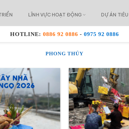
TRIỂN
LĨNH VỰC HOẠT ĐỘNG
DỰ ÁN TIÊU
HOTLINE:
0886 92 0886
-
0975 92 0886
PHONG THỦY