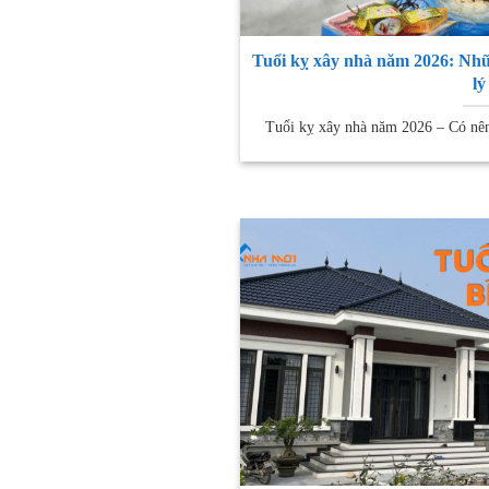
Tuổi kỵ xây nhà năm 2026: Nhữ
lý
Tuổi kỵ xây nhà năm 2026 – Có nên 