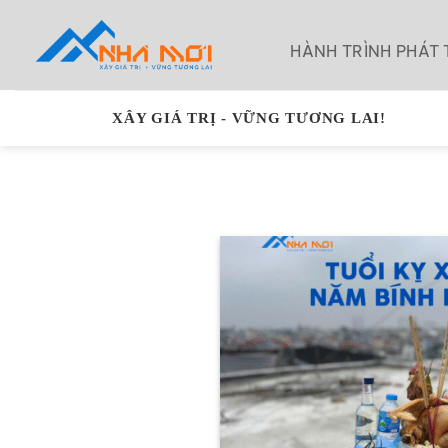
Bỏ
qua
HÀNH TRÌNH PHÁT 
nội
dung
XÂY GIÁ TRỊ - VỮNG TƯƠNG LAI!