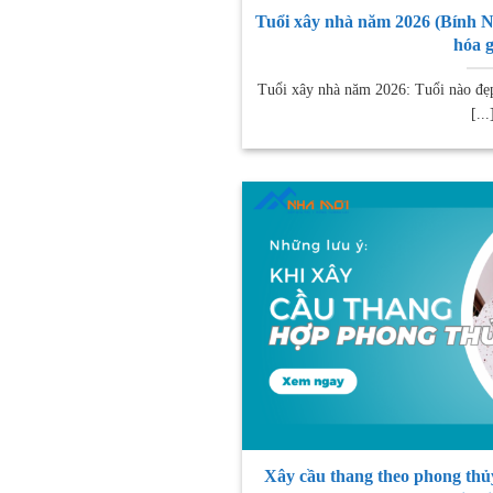
Tuổi xây nhà năm 2026 (Bính Ng
hóa g
Tuổi xây nhà năm 2026: Tuổi nào đẹp
[...
Xây cầu thang theo phong thủy