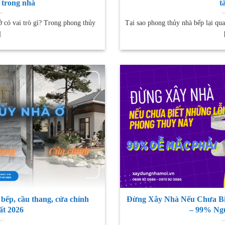
i trong nhà
t
 có vai trò gì? Trong phong thủy
Tại sao phong thủy nhà bếp lại qu
]
bếp, cầu thang, cửa chính
Đừng Xây Nhà Nếu Chưa Bi
ất 2026
– 99% Ng