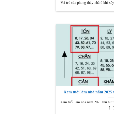
Vai trò của phong thủy nhà ở khi xây
Xem tuổi làm nhà năm 2025 th
Xem tuổi làm nhà năm 2025 thu hút t
[...