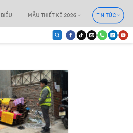
 BIỂU
MẪU THIẾT KẾ 2026
TIN TỨC