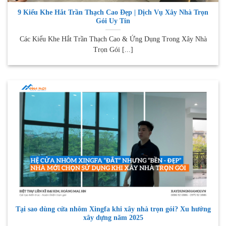
9 Kiểu Khe Hắt Trần Thạch Cao Đẹp | Dịch Vụ Xây Nhà Trọn
Gói Uy Tín
Các Kiểu Khe Hắt Trần Thạch Cao & Ứng Dụng Trong Xây Nhà
Trọn Gói [...]
Tại sao dùng cửa nhôm Xingfa khi xây nhà trọn gói? Xu hướng
xây dựng năm 2025