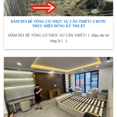
ĐẦM DÙI BÊ TÔNG CÓ THỰC SỰ CẦN THIẾT? 4 BƯỚC
THỰC HIỆN ĐÚNG KỸ THUẬT
ĐẦM DÙI BÊ TÔNG CÓ THỰC SỰ CẦN THIẾT? 1. Đầm dùi bê
tông là [...]