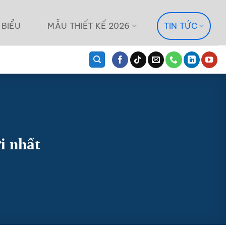
 BIỂU
MẪU THIẾT KẾ 2026
TIN TỨC
i nhất