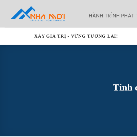
Bỏ
qua
HÀNH TRÌNH PHÁT 
nội
dung
XÂY GIÁ TRỊ - VỮNG TƯƠNG LAI!
Tính 