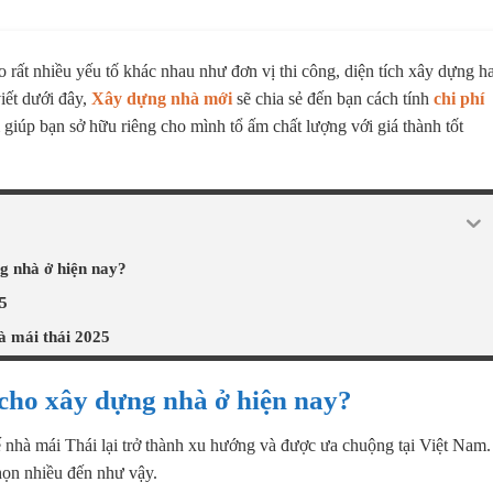
 rất nhiều yếu tố khác nhau như đơn vị thi công, diện tích xây dựng h
viết dưới đây,
Xây dựng nhà mới
sẽ chia sẻ đến bạn cách tính
chi phí
 giúp bạn sở hữu riêng cho mình tổ ấm chất lượng với giá thành tốt
g nhà ở hiện nay?
5
à mái thái 2025
 cho xây dựng nhà ở hiện nay?
nhà mái Thái lại trở thành xu hướng và được ưa chuộng tại Việt Nam.
họn nhiều đến như vậy.