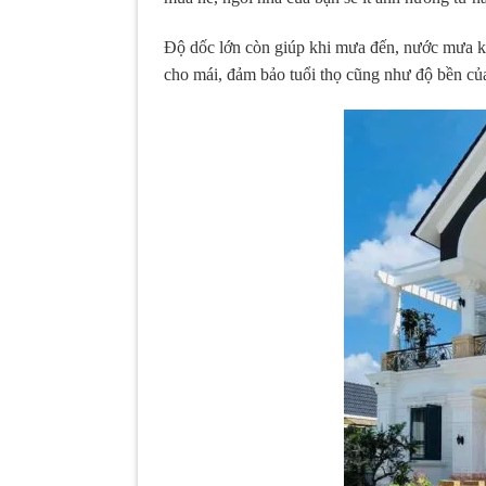
Độ dốc lớn còn giúp khi mưa đến, nước mưa khô
cho mái, đảm bảo tuổi thọ cũng như độ bền của