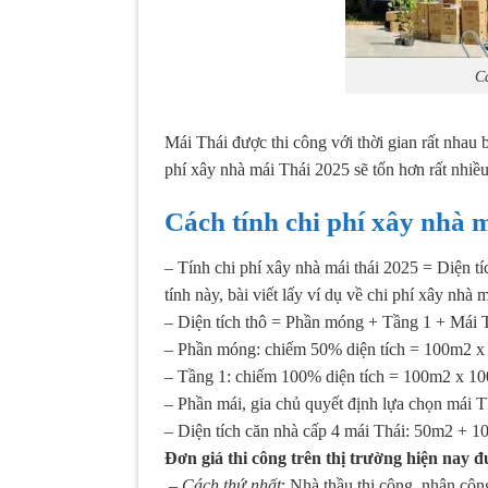
Cá
Mái Thái được thi công với thời gian rất nhau 
phí xây nhà mái Thái 2025 sẽ tốn hơn rất nhiề
Cách tính chi phí xây nhà 
– Tính chi phí xây nhà mái thái 2025 = Diện t
tính này, bài viết lấy ví dụ về chi phí xây nhà 
– Diện tích thô = Phần móng + Tầng 1 + Mái 
– Phần móng: chiếm 50% diện tích = 100m2 
– Tầng 1: chiếm 100% diện tích = 100m2 x 
– Phần mái, gia chủ quyết định lựa chọn mái
– Diện tích căn nhà cấp 4 mái Thái: 50m2 +
Đơn giá thi công trên thị trường hiện nay đư
–
Cách thứ nhất
: Nhà thầu thi công, nhân côn