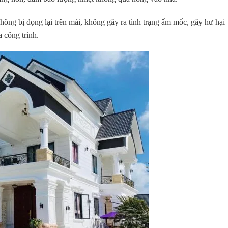
ng bị đọng lại trên mái, không gây ra tình trạng ẩm mốc, gây hư hại
 công trình.