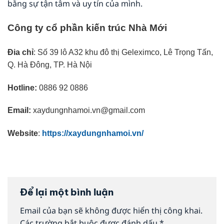
bằng sự tận tâm và uy tín của mình.
Công ty cổ phần kiến trúc Nhà Mới
Đia chỉ
: Số 39 lô A32 khu đô thị Geleximco, Lê Trọng Tấn,
Q. Hà Đông, TP. Hà Nội
Hotline:
0886 92 0886
Email:
xaydungnhamoi.vn@gmail.com
Website
:
https://xaydungnhamoi.vn/
Để lại một bình luận
Email của bạn sẽ không được hiển thị công khai.
Các trường bắt buộc được đánh dấu
*