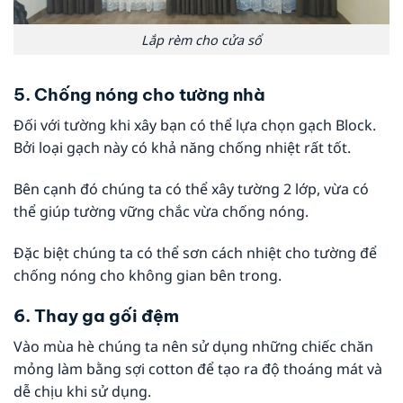
Lắp rèm cho cửa sổ
5. Chống nóng cho tường nhà
Đối với tường khi xây bạn có thể lựa chọn gạch Block.
Bởi loại gạch này có khả năng chống nhiệt rất tốt.
Bên cạnh đó chúng ta có thể xây tường 2 lớp, vừa có
thể giúp tường vững chắc vừa chống nóng.
Đặc biệt chúng ta có thể sơn cách nhiệt cho tường để
chống nóng cho không gian bên trong.
6. Thay ga gối đệm
Vào mùa hè chúng ta nên sử dụng những chiếc chăn
mỏng làm bằng sợi cotton để tạo ra độ thoáng mát và
dễ chịu khi sử dụng.