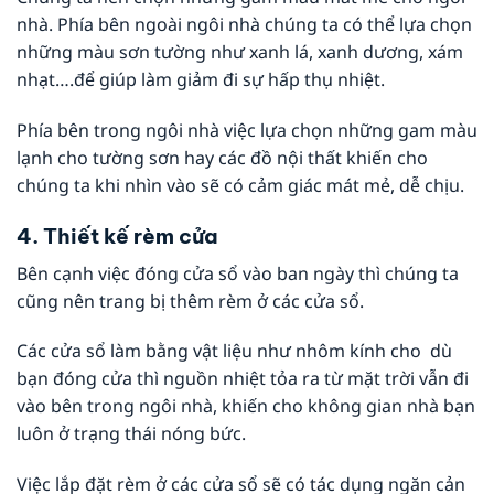
nhà. Phía bên ngoài ngôi nhà chúng ta có thể lựa chọn
những màu sơn tường như xanh lá, xanh dương, xám
nhạt….để giúp làm giảm đi sự hấp thụ nhiệt.
Phía bên trong ngôi nhà việc lựa chọn những gam màu
lạnh cho tường sơn hay các đồ nội thất khiến cho
chúng ta khi nhìn vào sẽ có cảm giác mát mẻ, dễ chịu.
4. Thiết kế rèm cửa
Bên cạnh việc đóng cửa sổ vào ban ngày thì chúng ta
cũng nên trang bị thêm rèm ở các cửa sổ.
Các cửa sổ làm bằng vật liệu như nhôm kính cho dù
bạn đóng cửa thì nguồn nhiệt tỏa ra từ mặt trời vẫn đi
vào bên trong ngôi nhà, khiến cho không gian nhà bạn
luôn ở trạng thái nóng bức.
Việc lắp đặt rèm ở các cửa sổ sẽ có tác dụng ngăn cản