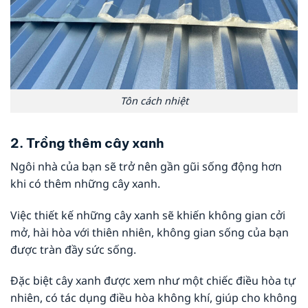
Tôn cách nhiệt
2. Trồng thêm cây xanh
Ngôi nhà của bạn sẽ trở nên gần gũi sống động hơn
khi có thêm những cây xanh.
Việc thiết kế những cây xanh sẽ khiến không gian cởi
mở, hài hòa với thiên nhiên, không gian sống của bạn
được tràn đầy sức sống.
Đặc biệt cây xanh được xem như một chiếc điều hòa tự
nhiên, có tác dụng điều hòa không khí, giúp cho không