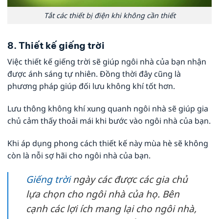
Tắt các thiết bị điện khi không cần thiết
8. Thiết kế giếng trời
Việc thiết kế giếng trời sẽ giúp ngôi nhà của bạn nhận
được ánh sáng tự nhiên. Đồng thời đây cũng là
phương pháp giúp đối lưu không khí tốt hơn.
Lưu thông không khí xung quanh ngôi nhà sẽ giúp gia
chủ cảm thấy thoải mái khi bước vào ngôi nhà của bạn.
Khi áp dụng phong cách thiết kế này mùa hè sẽ không
còn là nỗi sợ hãi cho ngôi nhà của bạn.
Giếng trời
ngày các được các gia chủ
lựa chọn cho ngôi nhà của họ. Bên
cạnh các lợi ích mang lại cho ngôi nhà,