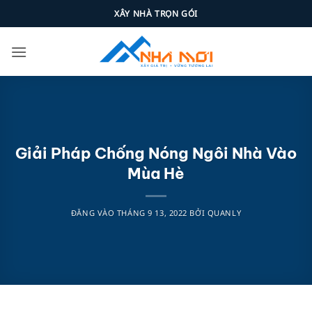
Bỏ
XÂY NHÀ TRỌN GÓI
qua
nội
dung
Giải Pháp Chống Nóng Ngôi Nhà Vào
Mùa Hè
ĐĂNG VÀO
THÁNG 9 13, 2022
BỞI
QUANLY