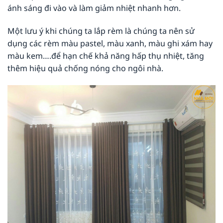
ánh sáng đi vào và làm giảm nhiệt nhanh hơn.
Một lưu ý khi chúng ta lắp rèm là chúng ta nên sử
dụng các rèm màu pastel, màu xanh, màu ghi xám hay
màu kem….để hạn chế khả năng hấp thụ nhiệt, tăng
thêm hiệu quả chống nóng cho ngôi nhà.