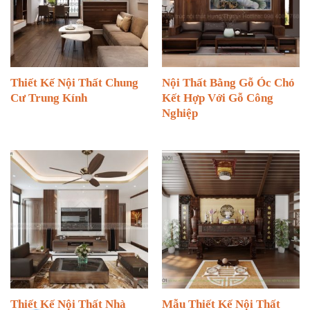
Thiết Kế Nội Thất Chung
Nội Thất Bằng Gỗ Óc Chó
Cư Trung Kính
Kết Hợp Với Gỗ Công
Nghiệp
Thiết Kế Nội Thất Nhà
Mẫu Thiết Kế Nội Thất