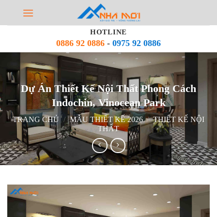
Bỏ
qua
nội
HOTLINE
dung
0886 92 0886
-
0975 92 0886
Dự Án Thiết Kế Nội Thất Phong Cách
Indochin, Vinocean Park
TRANG CHỦ
/
MẪU THIẾT KẾ 2026
/
THIẾT KẾ NỘI
THẤT