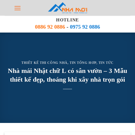
Bỏ
qua
nội
HOTLINE
dung
0886 92 0886
-
0975 92 0886
THIẾT KẾ THI CÔNG NHÀ
,
TIN TỔNG HƠP
,
TIN TỨC
Nhà mái Nhật chữ L có sân vườn – 3 Mẫu
thiết kế đẹp, thoáng khi xây nhà trọn gói