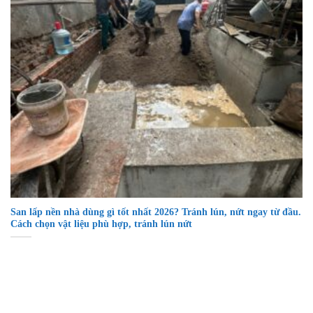
San lấp nền nhà dùng gì tốt nhất 2026? Tránh lún, nứt ngay từ đầu.
Cách chọn vật liệu phù hợp, tránh lún nứt