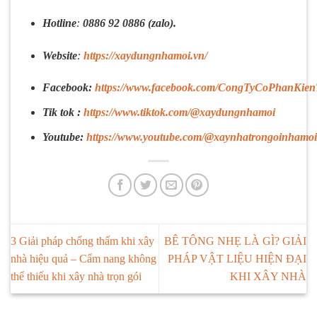
Hotline
:
0886 92 0886 (zalo).
Website
:
https://xaydungnhamoi.vn/
Facebook:
https://www.facebook.com/CongTyCoPhanKie
Tik tok :
https://www.tiktok.com/@xaydungnhamoi
Youtube:
https://www.youtube.com/@xaynhatrongoinhamo
3 Giải pháp chống thấm khi xây
BÊ TÔNG NHẸ LÀ GÌ? GIẢI
nhà hiệu quả – Cẩm nang không
PHÁP VẬT LIỆU HIỆN ĐẠI
thể thiếu khi xây nhà trọn gói
KHI XÂY NHÀ