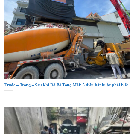
Trước – Trong – Sau khi Đổ Bê Tông Mái: 5 điều bắt buộc phải biết