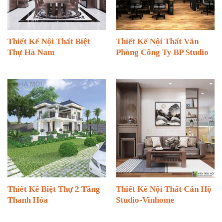
Thiết Kế Nội Thất Biệt
Thiết Kế Nội Thất Văn
Thự Hà Nam
Phòng Công Ty BP Studio
Thiết Kế Biệt Thự 2 Tầng
Thiết Kế Nội Thất Căn Hộ
Thanh Hóa
Studio-Vinhome