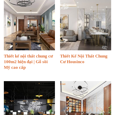
Thiết kế nội thất chung cư
Thiết Kế Nội Thất Chung
100m2 hiện đại | Gỗ sồi
Cư Housinco
Mỹ cao cấp