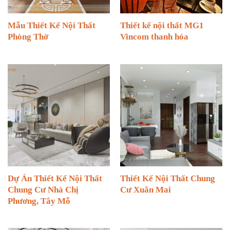
Mẫu Thiết Kế Nội Thất
Thiết kế nội thất MG1
Phòng Thờ
Vincom thanh hóa
Dự Án Thiết Kế Nội Thất
Thiết Kế Nội Thất Chung
Chung Cư Nhà Chị
Cư Xuân Mai
Phương, Tây Mỗ