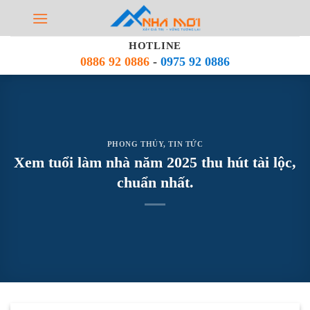
Bỏ
qua
nội
HOTLINE
dung
0886 92 0886
-
0975 92 0886
PHONG THỦY
,
TIN TỨC
Xem tuổi làm nhà năm 2025 thu hút tài lộc,
chuẩn nhất.