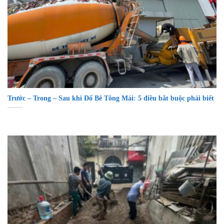
Trước – Trong – Sau khi Đổ Bê Tông Mái: 5 điều bắt buộc phải biết