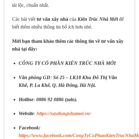
tài lộc, chuẩn nhất.
Các bài viết
tư vấn xây nhà
của
Kiến Trúc Nhà Mới
để
biết thêm nhiều thông tin bổ ích hơn nhé.
Mời bạn tham khảo thêm các thông tin về tư vấn xây
nhà tại đây:
CÔNG TY CỔ PHẦN KIẾN TRÚC NHÀ MỚI
Văn phòng GD
:
Số 25 – LK18 Khu Đô Thị Văn
Khê, P. La Khê, Q. Hà Đông, Hà Nội.
Hotline
:
0886 92 0886 (zalo).
Website
:
https://xaydungnhamoi.vn/
Facebook:
https://www.facebook.com/CongTyCoPhanKienTrucNhaMo