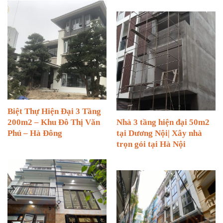
Biệt Thự Hiện Đại 3 Tầng
200m2 – Khu Đô Thị Văn
Nhà 3 tầng hiện đại 50m2
Phú – Hà Đông
tại Dương Nội| Xây nhà
trọn gói tại Hà Nội