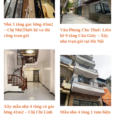
Nhà 5 tầng gác lửng 43m2
– Chị Nhi|Thiết kế và thi
Văn Phòng Cho Thuê: Liền
công trọn gói
kề 9 tầng Cầu Giấy – Xây
nhà trọn gói tại Hà Nội
Xây mẫu nhà 4 tầng có gác
lửng 41m2 – Chị Chi Linh
Mẫu nhà 4 tầng 1 tum hiện