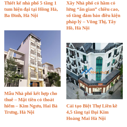
Thiết kế nhà phố 5 tầng 1
Xây Nhà phố có hầm có
tum hiện đại tại Hồng Hà,
lửng “ăn gian” chiều cao,
Ba Đình, Hà Nội
số tầng đảm bảo điều kiện
pháp lý – Võng Thị, Tây
Hồ, Hà Nội
Mẫu Nhà phố kết hợp cho
thuê – Mặt tiền có thoát
hiểm – Kim Ngưu, Hai Bà
Cải tạo Biệt Thự Liền kề
Trưng, Hà Nội
4,5 tầng tại Đại Kim
Hoàng Mai Hà Nội