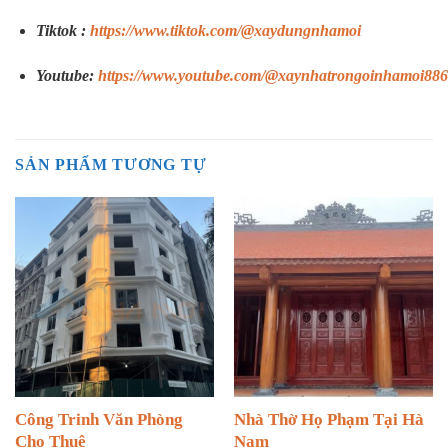
Tiktok :
https://www.tiktok.com/@xaydungnhamoi
Youtube:
https://www.youtube.com/@xaynhatrongoinhamoi886
SẢN PHẨM TƯƠNG TỰ
Công Trinh Văn Phòng
Nhà Thờ Họ Phạm Tại Hà
Cho Thuê
Nam