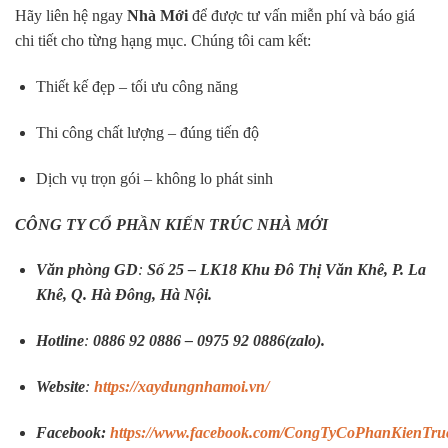
Hãy liên hệ ngay
Nhà Mới
để được tư vấn miễn phí và báo giá
chi tiết cho từng hạng mục. Chúng tôi cam kết:
Thiết kế đẹp – tối ưu công năng
Thi công chất lượng – đúng tiến độ
Dịch vụ trọn gói – không lo phát sinh
CÔNG TY CỔ PHẦN KIẾN TRÚC NHÀ MỚI
Văn phòng GD
:
Số 25 – LK18 Khu Đô Thị Văn Khê, P. La
Khê, Q. Hà Đông, Hà Nội.
Hotline
:
0886 92 0886 – 0975 92 0886(zalo).
Website
:
https://xaydungnhamoi.vn/
Facebook:
https://www.facebook.com/CongTyCoPhanKienTr