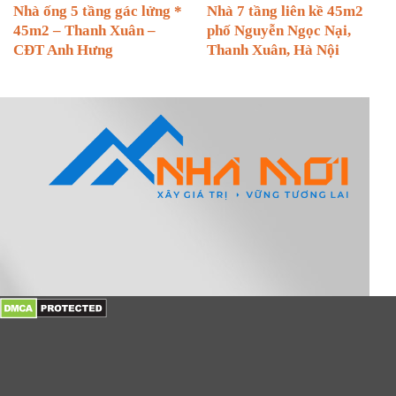
Nhà ống 5 tầng gác lửng *
Nhà 7 tầng liên kề 45m2
45m2 – Thanh Xuân –
phố Nguyễn Ngọc Nại,
CĐT Anh Hưng
Thanh Xuân, Hà Nội