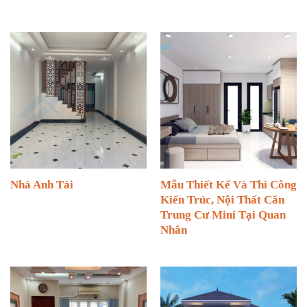
Nhà Anh Tài
Mẫu Thiết Kế Và Thi Công
Kiến Trúc, Nội Thất Căn
Trung Cư Mini Tại Quan
Nhân