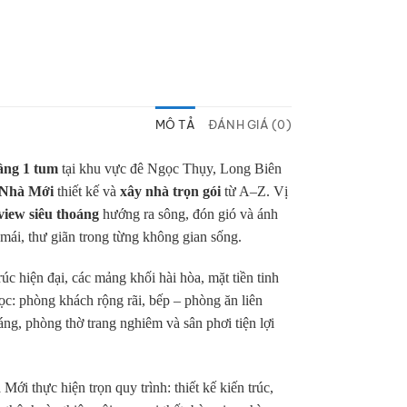
MÔ TẢ
ĐÁNH GIÁ (0)
tầng 1 tum
tại khu vực đê Ngọc Thụy, Long Biên
 Nhà Mới
thiết kế và
xây nhà trọn gói
từ A–Z. Vị
view siêu thoáng
hướng ra sông, đón gió và ánh
 mái, thư giãn trong từng không gian sống.
rúc hiện đại, các mảng khối hài hòa, mặt tiền tinh
ọc: phòng khách rộng rãi, bếp – phòng ăn liên
ng, phòng thờ trang nghiêm và sân phơi tiện lợi
 Mới thực hiện trọn quy trình: thiết kế kiến trúc,