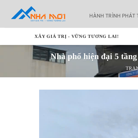
Bỏ
qua
HÀNH TRÌNH PHÁT 
nội
dung
XÂY GIÁ TRỊ - VỮNG TƯƠNG LAI!
Nhà phố hiện đại 5 tầng
TRA