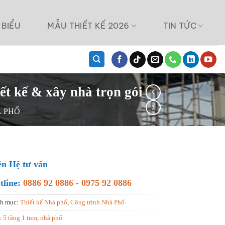
 BIỂU
MẪU THIẾT KẾ 2026
TIN TỨC
ết kế & xây nhà trọn gói
À PHỐ
ên Hệ tư vấn
tline:
0886 92 0886 - 0975 92 0886
h mục:
Thiết kế Nhà phố
,
Công trình Nhà Phố
:
5 tầng 1 tum
,
nhà phố