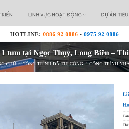
TRIỂN
LĨNH VỰC HOẠT ĐỘNG
DỰ ÁN TIÊU
HOTLINE:
0886 92 0886
-
0975 92 0886
 1 tum tại Ngọc Thụy, Long Biên – Thi
NG CHỦ
/
CÔNG TRÌNH ĐÃ THI CÔNG
/
CÔNG TRÌNH NH
Li
Ho
Dan
Thẻ