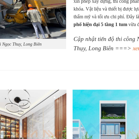
xin phép xây dựng, thi công phần 
khóa. Vật liệu và thiết bị được l
thẩm mỹ và tối ưu chi phí. Đây l
phố hiện đại 5 tầng 1 tum
vừa đ
Cập nhật tiến độ thi công
ại Ngọc Thuy, Long Biên
Thụy, Long Biên ===>
xe