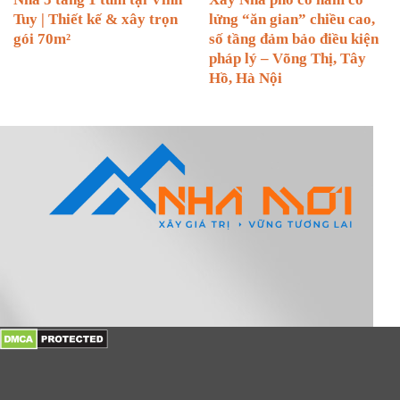
Tuy | Thiết kế & xây trọn
lửng “ăn gian” chiều cao,
gói 70m²
số tầng đảm bảo điều kiện
pháp lý – Võng Thị, Tây
Hồ, Hà Nội