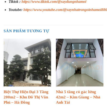
Tiktok :
https://www.tiktok.com/@xaydungnhamoi
Youtube:
https://www.youtube.com/@xaynhatrongoinhamoi886
SẢN PHẨM TƯƠNG TỰ
Biệt Thự Hiện Đại 3 Tầng
Nhà 5 tầng có gác lửng
200m2 – Khu Đô Thị Văn
42m2 – Kim Giang – Nhà
Phú – Hà Đông
Anh Tài