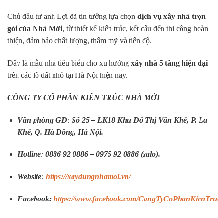
Chủ đầu tư anh Lợi đã tin tưởng lựa chọn
dịch vụ xây nhà trọn
gói của Nhà Mới
, từ thiết kế kiến trúc, kết cấu đến thi công hoàn
thiện, đảm bảo chất lượng, thẩm mỹ và tiến độ.
Đây là mẫu nhà tiêu biểu cho xu hướng
xây nhà 5 tầng hiện đại
trên các lô đất nhỏ tại Hà Nội hiện nay.
CÔNG TY CỔ PHẦN KIẾN TRÚC NHÀ MỚI
Văn phòng GD
:
Số 25 – LK18 Khu Đô Thị Văn Khê, P. La
Khê, Q. Hà Đông, Hà Nội.
Hotline
:
0886 92 0886 – 0975 92 0886 (zalo).
Website
:
https://xaydungnhamoi.vn/
Facebook:
https://www.facebook.com/CongTyCoPhanKienTr