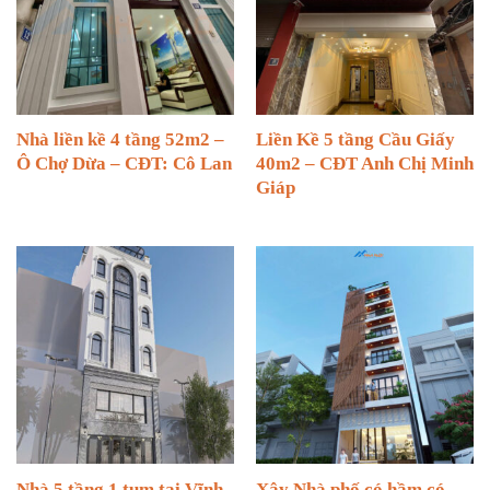
Nhà liền kề 4 tầng 52m2 –
Liền Kề 5 tầng Cầu Giấy
Ô Chợ Dừa – CĐT: Cô Lan
40m2 – CĐT Anh Chị Minh
Giáp
Nhà 5 tầng 1 tum tại Vĩnh
Xây Nhà phố có hầm có