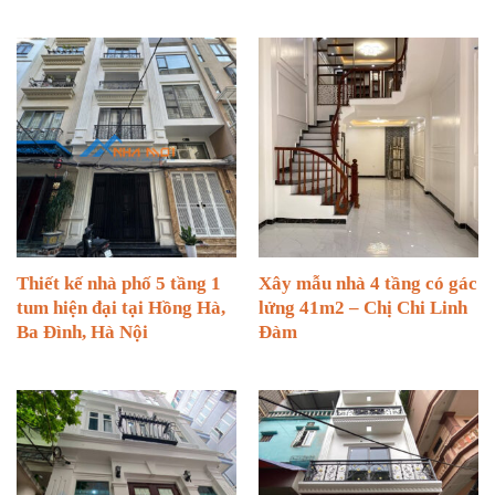
Thiết kế nhà phố 5 tầng 1
Xây mẫu nhà 4 tầng có gác
tum hiện đại tại Hồng Hà,
lửng 41m2 – Chị Chi Linh
Ba Đình, Hà Nội
Đàm